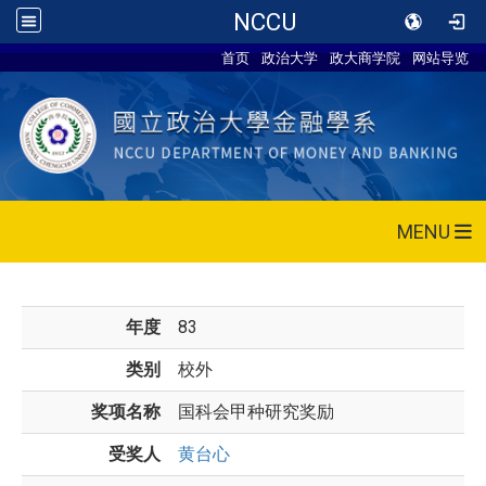
NCCU
首页
政治大学
政大商学院
网站导览
MENU
年度
83
类别
校外
奖项名称
国科会甲种研究奖励
受奖人
黄台心