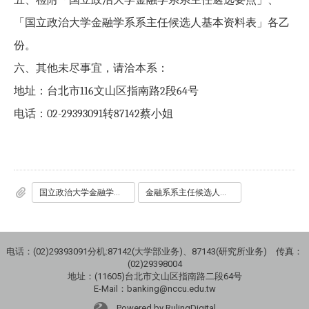
「国立政治大学金融学系系主任候选人基本资料表」各乙
份。
六、其他未尽事宜，请洽本系：
地址：台北市
116
文山区指南路
2
段
64
号
电话：
02-29393091
转
87142
蔡小姐
国立政治大学金融学系系主任遴选要点
金融系系主任候选人资料表
电话：(02)29393091分机:87142(大学部业务)、87143(研究所业务) 传真：
(02)29398004
地址：(11605)台北市文山区指南路二段64号
E-Mail：banking@nccu.edu.tw
Powered by RulingDigital