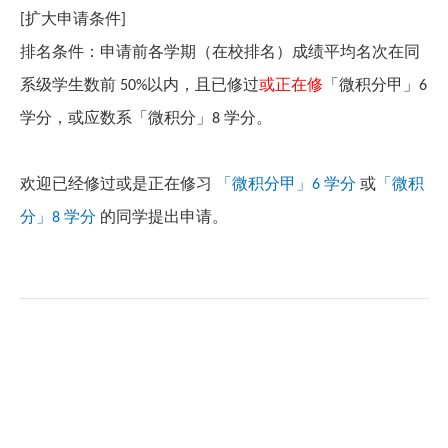
扩大申请条件
[
]
排名条件：申请前各学期（在校排名）成绩平均名次在同
系级学生数前
以内，且已修过
或正在修
「微积分甲」
50%
6
学分，或应数系「微积分」
学
分。
8
欢迎已经修过或是正在修习
「微积分甲」
学分
或
「微积
6
分」
学
分
的同学提出申请。
8