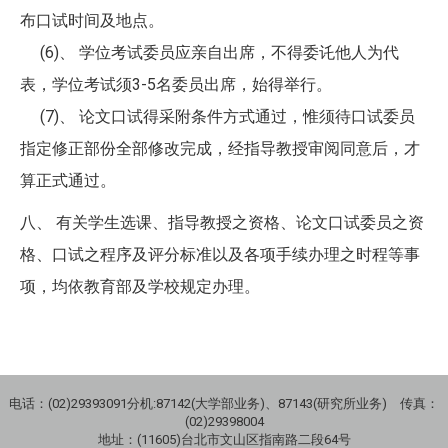
布口试时间及地点。
(6)、 学位考试委员应亲自出席，不得委讬他人为代
表，学位考试须3-5名委员出席，始得举行。
(7)、 论文口试得采附条件方式通过，惟须待口试委员
指定修正部份全部修改完成，经指导教授审阅同意后，才
算正式通过。
八、 有关学生选课、指导教授之资格、论文口试委员之资
格、口试之程序及评分标准以及各项手续办理之时程等事
项，均依教育部及学校规定办理。
电话：(02)29393091分机:87142(大学部业务)、87143(研究所业务) 传真：
(02)29398004
地址：(11605)台北市文山区指南路二段64号