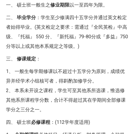
一、 硕士班一般生之
修业期限
以一至四年为限。
二、
毕业学分
：学生至少修满四十五学分并通过英文检定
者始得毕业。(英文检定之要求：需通过『全民英检』中高
级、『托福』 550 分、『新托福』79-80分或『多益』750
分等以上或其他本系规定之等级。)
三、
修课规定
：
1、 一般生每学期修课以不超过十五学分为原则，成绩优
异并经学术小组核可者，得斟酌加修学分。
2、 本系未开设之课程，学生可至其他系所选课，惟选修
其他系所课程学分数，合计不得超过其在学期间全部修课
学分之三分之一。
四、 硕士班
必修课程
：(112学年度适用)