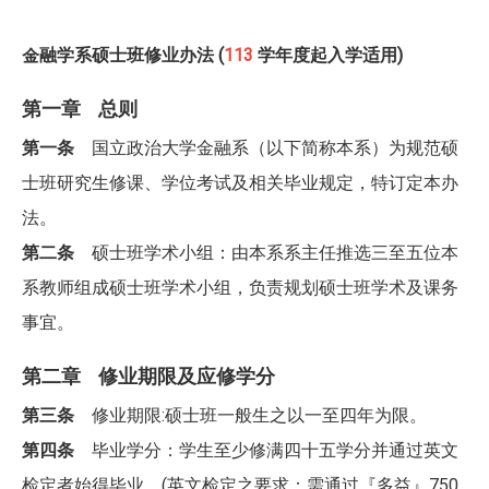
金融学系硕士班修业办法 (
113
学年度起入学适用)
第一章 总则
第一条
国立政治大学金融系（以下简称本系）为规范硕
士班研究生修课、学位考试及相关毕业规定，特订定本办
法。
第二条
硕士班学术小组：由本系系主任推选三至五位本
系教师组成硕士班学术小组，负责规划硕士班学术及课务
事宜。
第二章 修业期限及应修学分
第三条
修业期限:硕士班一般生之以一至四年为限。
第四条
毕业学分：学生至少修满四十五学分并通过英文
检定者始得毕业。(英文检定之要求：需通过『多益』750