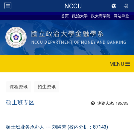
NCCU
首页
政治大学
政大商学院
网站导览
MENU
课程资讯
招生资讯
硕士班专区
186735
浏览人次:
硕士班业务承办人 --- 刘淑芳 (校内分机：87143)