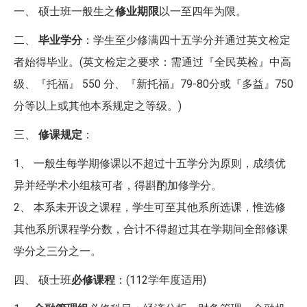
一、 硕士班一般生之
修业期限
以一至四年为限。
二、
毕业学分
：学生至少修满四十五学分并通过英文检定
者始得毕业。(英文检定之要求：需通过『全民英检』中高
级、『托福』 550 分、『新托福』79-80分或『多益』750
分等以上或其他本系规定之等级。)
三、
修课规定
：
1、 一般生每学期修课以不超过十五学分为原则，成绩优
异并经学术小组核可者，得斟酌加修学分。
2、 本系未开设之课程，学生可至其他系所选课，惟选修
其他系所课程学分数，合计不得超过其在学期间全部修课
学分之三分之一。
四、 硕士班
必修课程
：(112学年度适用)