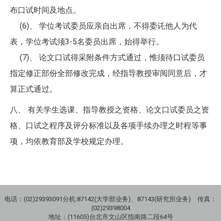
布口试时间及地点。
(6)、 学位考试委员应亲自出席，不得委讬他人为代
表，学位考试须3-5名委员出席，始得举行。
(7)、 论文口试得采附条件方式通过，惟须待口试委员
指定修正部份全部修改完成，经指导教授审阅同意后，才
算正式通过。
八、 有关学生选课、指导教授之资格、论文口试委员之资
格、口试之程序及评分标准以及各项手续办理之时程等事
项，均依教育部及学校规定办理。
电话：(02)29393091分机:87142(大学部业务)、87143(研究所业务) 传真：
(02)29398004
地址：(11605)台北市文山区指南路二段64号