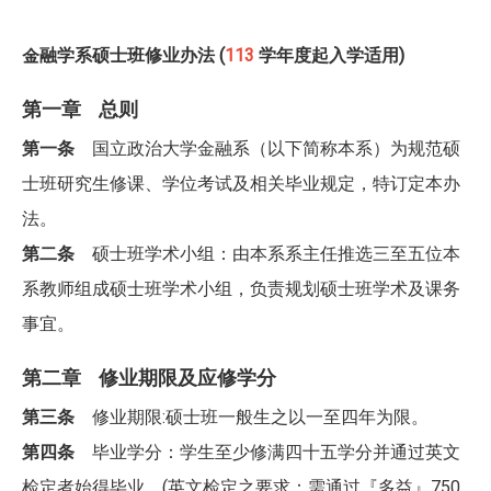
金融学系硕士班修业办法 (
113
学年度起入学适用)
第一章 总则
第一条
国立政治大学金融系（以下简称本系）为规范硕
士班研究生修课、学位考试及相关毕业规定，特订定本办
法。
第二条
硕士班学术小组：由本系系主任推选三至五位本
系教师组成硕士班学术小组，负责规划硕士班学术及课务
事宜。
第二章 修业期限及应修学分
第三条
修业期限:硕士班一般生之以一至四年为限。
第四条
毕业学分：学生至少修满四十五学分并通过英文
检定者始得毕业。(英文检定之要求：需通过『多益』750