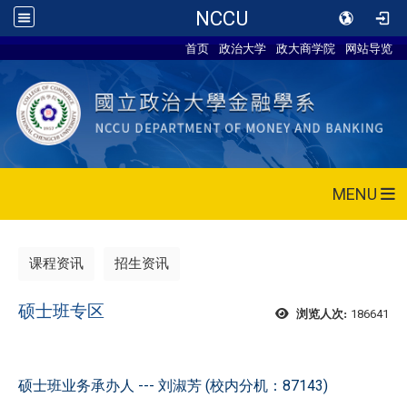
NCCU
首页
政治大学
政大商学院
网站导览
MENU
课程资讯
招生资讯
硕士班专区
186641
浏览人次:
硕士班业务承办人 --- 刘淑芳 (校内分机：87143)