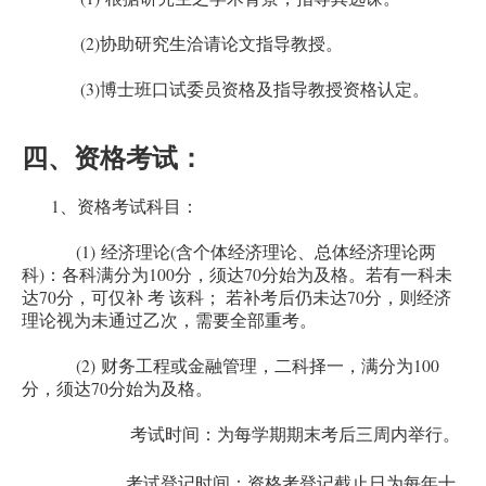
(2)
协助研究生洽请论文指导教授。
(3)
博士班口试委员资格及指导教授资格认定。
四、资格考试：
1
、资格考试科目：
(1)
(
经济理论
含个体经济理论、总体经济理论两
)
100
70
科
：各科满分为
分，须达
分始为及格。若有一科未
70
70
达
分
，可仅补 考 该科； 若补考后仍未达
分，则经济
理论视为未通过乙次，需要全部重考。
(2)
100
财务工程或金融管理，二科择一，满分为
70
分，须达
分始为及格。
考试时间：为每学期期末考后三周内举行。
考试登记时间：资格考登记截止日为每年十