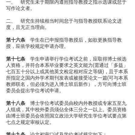
一、 研究生未于期限内遵照指导教授之指示选课或怠于
写作论文者。
二、 研究生持续相当时间怠于与指导教授联系论文进
度，且无正当理由。
第十六条
学生在已申报指导教授后，如欲更换指导教
授，应依学校规定申请办理。
第十七条
学生申请举行学位考试之前，应取得博士候选
人资格，并符合本系毕业要求之英文能力(需通过「多益」
七百五十分以上或其他英文检定相对应之等级)，且于本系
所指定之国内外学术期刊发表或被接受论文一篇(可与本系
教师联名，但必须为进入博士班后新作），方可向博士班
委员会提出学位考试申请。
第十八条
博士学位考试委员由校内外教授或专家五至九
人组成，其中校外委员须佔全体三分之一以上。委员资格
由博士班委员
会依照国立政治大学研究生学位考试要点第
七点之规定审核认定。
第十九条
论文初审口试及学位考试规定如下：