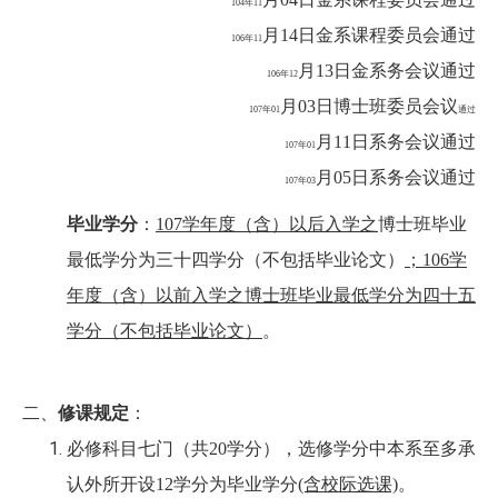
104
年11
日金系课程委员会通过
月14
106
年11
日金系务会议通过
月13
106
年12
日博士班委员会议
月03
107
年01
通过
日系务会议通过
月11
107
年01
日系务会议通过
月05
107
年03
毕业学分
：
107学年度（含）以后入学之
博士班毕业
最低学分为三十四学分（不包括毕业论文）
；106学
年度（含）以前入学之博士班毕业最低学分为四十五
学分（不包括毕业论文）
。
二、
修课规定
：
必修科目七门（共20学分），选修学分中本系至多承
认外所开设12学分为毕业学分
(含校际选课)
。