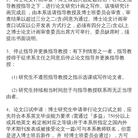
导教授指导之下，进行论文研究计画之写作。该项研究计
画完成后 ，由本系送请指导教授及博士班委员会审查，审
(
)
查结果以超过三分之二
含
同意为通过。博士论文计画审
(
)
查口试应以公开发表 方式行之，必须有四分之三
含
以上
之博士论文计画审查委员出席方可举行。委员缺席时，须
提出书面说明。
3
、停止指导并更换指导教授：有下列情形之一者，指导教
授得于征求系主任之同意后停止论文指导并更换指导教
授：
(1)
研究生不遵照指导教授之指示选课或写作论文者。
(2)
研究生持续相当时间怠于与指导教授联系而无正当理
由者。
4
、论文口试申请：博士研究生申请举行论文口试之前，应
(
750
先符合本系英文毕业能力要求
需通过『多益』
分以上
)
或其他英文 检定相对应之等级
并于本系所指定之国内外
(
学术期刊发表或被接受论文一篇
可与本系教师联名，但需
是进入博士班后新作， 并 经博士班委员会通过），方可