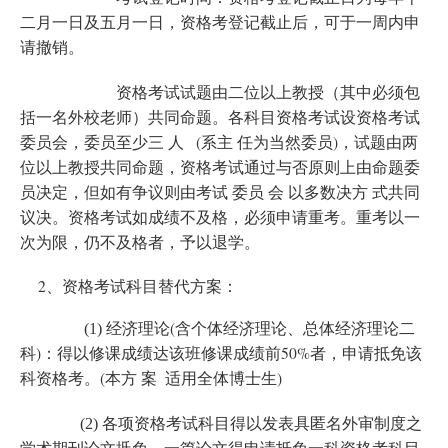
二月一日及五月一日，资格考登记截止后，可于一周内申
请撤销。
资格考试试题由二位以上教授（其中必须包
括一名外校老师）共同命题。各科目资格考试设资格考试
(
)
委员会，委员至少三 人
系主 任为当然委员
，试题由两
位以上教授共同命题，资格考试通过与否原则上由命题委
员决定，但如有争议则由考试 委员 会 以多数决方 式共同
议决。
资格考试如成绩不及格，必须申请重考。重考以一
次为限，仍不及格者，予以退学。
2
、资格考试科目替代方案：
(
(1) 经济理论
含个体经济理论、总体经济理论二
)
50%
科
：得以修课成绩达该班修课成绩前
者，申请抵免该
(
)
科资格考。
本方 案
适用全体博士生
(2) 各项资格考试科目
得以发表具匿名外审制度之