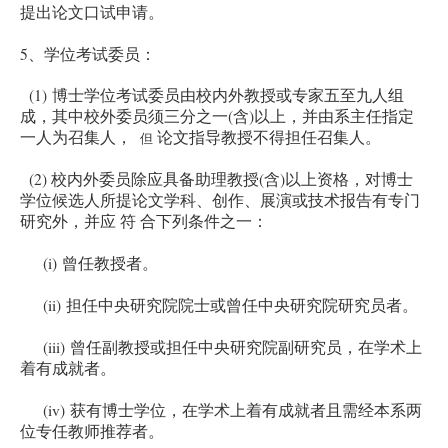
提出论文口试申请。
5
、学位考试委员：
(1)
博士学位考试委员由校内外教授或专家五至九人组
(
)
成，其中校外委员须三分之一
含
以上，并由系主任指定
一人为召集人，
论文指导教授不得担任召集人。
但
(2)
(
)
校内外委员除应具备助理教授
含
以上资格，对博士
学位候选人所提论文学科、创作、展演或技术报告有专门
研究外，并应 符 合下列条件之一：
(i)
曾任教授者。
(ii)
担任中央研究院院士或曾任中央研究院研究员者。
(iii)
曾任副教授或担任中央研究院副研究员，在学术上
着有成就者。
(iv)
获有博士学位，在学术上着有成就者且需经本系两
位专任教师推荐者。