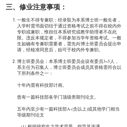
三、修业注意事项
：
一般生不得专兼职：经录取为本系博士班一般生者，
入学时需书面切结于通过资格考试之前不得在校内外
专职或兼职，惟担任本系研究或教学助理者不在此
限。违反本规定者，不得参加当学年资格考试。
一般
生如确有专兼职需要者，需先向博士班委员会提出申
请，经核准同意后，始可于校内外专兼职。
3~5
博士班委员会：本系博士班委员会设有委员
人，
系主任为召集人，博士班委员会成员其资格需符合以
下所列条件之一：
十年内需有科技部计画。
曾有一篇科技部各学门顶级类期刊论文。
A-(
)
五年内至少有一篇科技部
含以上
或其他学门相当
等级期刊论文
(1)
根据研究生之学术背景，指导其选课。