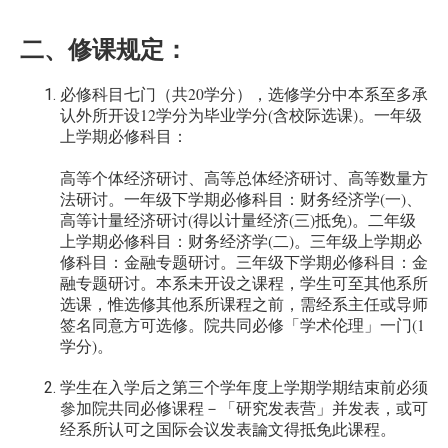
二、修课规定：
20
必修科目七门（共
学分），选修学分中本系至多承
12
(
)
认外所开设
学分为毕业学分
含校际选课
。
一年级
上学期必修科目：
高等个体经济研讨、高等总体经济研讨、高等数量方
(
)
法研讨。
一年级下学期必修科目：财务经济学
一
、
(
(
)
)
高等计量经济研讨
得以计量经济
三
抵免
。
二年级
(
)
上学期必修科目：财务经济学
二
。
三年级上学期必
修科目：金融专题研讨。
三年级下学期必修科目：金
融专题研讨。
本系未开设之课程，学生可至其他系所
选课，惟选修其他系所课程之前，需经系主任或导师
(1
签名同意方可选修。
院共同必修「学术伦理」一门
)
学分
。
学生在入学后之第三个学年度上学期学期结束前必须
參加院共同必修课程－「研究发表营」并发表，或可
经系所认可之国际会议发表論文得抵免此课程。