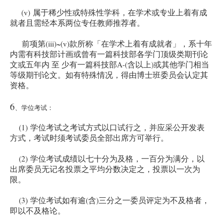
(v)
属于稀少性或特殊性学科，在学术或专业上着有成
就者且需经本系两位专任教师推荐者。
(iii)~(v)
前项第
款所称「在学术上着有成就者」，系十年
内需有科技部计画或曾有一篇科技部各学门顶级类期刊论
A-(
)
文或五年内 至 少有一篇科技部
含以上
或其他学门相当
等级期刊论文。如有特殊情况，得由博士班委员会认定其
资格。
6
、学位考试：
(1)
学位考试之考试方式以口试行之，并应采公开发表
方式，考试时须考试委员全部出席方可举行。
(2)
学位考试成绩以七十分为及格，一百分为满分，以
出席委员无记名投票之平均分数决定之，投票以一次为
限。
(3)
(
)
学位考试如有逾
含
三分之一委员评定为不及格者，
即以不及格论。