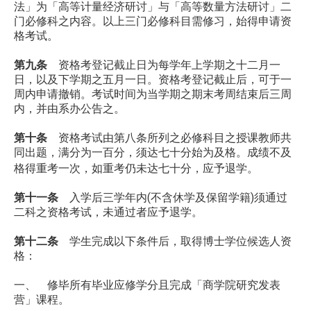
法」为「高等计量经济研讨」与「高等数量方法研讨」二
门必修科之内容。以上三门必修科目需修习，始得申请资
格考试。
第九条
资格考登记截止日为每学年上学期之十二月一
日，以及下学期之五月一日。资格考登记截止后，可于一
周内申请撤销。考试时间为当学期之期末考周结束后三周
内，并由系办公告之。
第十条
资格考试由第八条所列之必修科目之授课教师共
同出题，满分为一百分，须达七十分始为及格。成绩不及
格得重考一次，如重考仍未达七十分，应予退学。
第十一条
入学后三学年内(不含休学及保留学籍)须通过
二科之资格考试，未通过者应予退学。
第十二条
学生完成以下条件后，取得博士学位候选人资
格：
一、 修毕所有毕业应修学分且完成「商学院研究发表
营」课程。