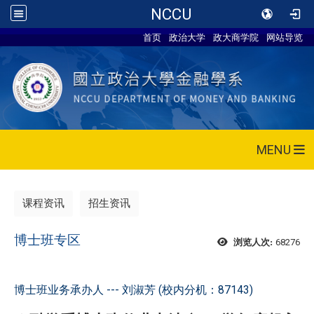
NCCU
首页
政治大学
政大商学院
网站导览
MENU
课程资讯
招生资讯
博士班专区
68276
浏览人次:
博士班业务承办人 --- 刘淑芳 (校内分机：87143)