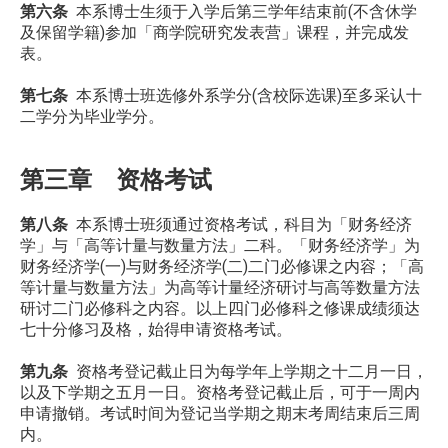
第六条
本系博士生须于入学后第三学年结束前(不含休学
及保留学籍)参加「商学院研究发表营」课程，并完成发
表。
第七条
本系博士班选修外系学分(含校际选课)至多采认十
二学分为毕业学分。
第三章 资格考试
第八条
本系博士班须通过资格考试，科目为「财务经济
学」与「高等计量与数量方法」二科。「财务经济学」为
财务经济学(一)与财务经济学(二)二门必修课之内容；「高
等计量与数量方法」为高等计量经济研讨与高等数量方法
研讨二门必修科之内容。以上四门必修科之修课成绩须达
七十分修习及格，始得申请资格考试。
第九条
资格考登记截止日为每学年上学期之十二月一日，
以及下学期之五月一日。资格考登记截止后，可于一周内
申请撤销。考试时间为登记当学期之期末考周结束后三周
内。