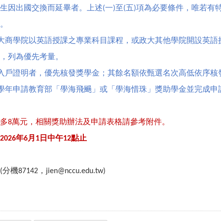
生因出國交換而延畢者。上述
一
至
五
項為必要條件，唯若有
(
)
(
)
。
大商學院以英語授課之專業科目課程，或政大其他學院開設英語
，列為優先考量。
入戶證明者，優先核發獎學金；其餘名額依甄選名次高低依序核
學年申請教育部「學海飛颺」或「學海惜珠」獎助學金並完成申
多
萬元，相關獎助辦法及申請表格請參考附件。
8
年
月
日中午
點止
2026
6
1
12
分機
，
(
87142
jien@nccu.edu.tw)