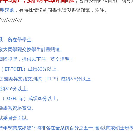
中午
點止，預計
月中或
月底面試
，會再公告面試日期。請有
12
6
6
明潔處
，有特殊情況的同學也請與系辦聯繫，謝謝。
/////////////
系、所在學學生。
政大商學院交換學生計畫甄選。
國際視野，提供以下任一英文證明：
（
）成績
分以上。
iBT-TOEFL
80
之國際英文語文測試（
）成績
分以上。
IELTS
6.5
成績
分以上。
816
（
）成績
分以上。
TOEFL-itp
80
融學系資格審查。
試委員會面試。
歷年學業成績總平均排名在全系前百分之五十
含
以內或碩士班
(
)