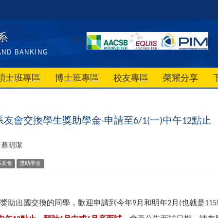
111
碩士班專區
博士班專區
校友專區
榮耀分享
系友會交換學生獎助學金
申請至
一
中午
點止
-
6/1(
)
12
蔡明潔
系友會
獎助學金
，
獎助出國交換的同學，歡迎申請到今年
月和明年
月
也就是
9
2
(
115