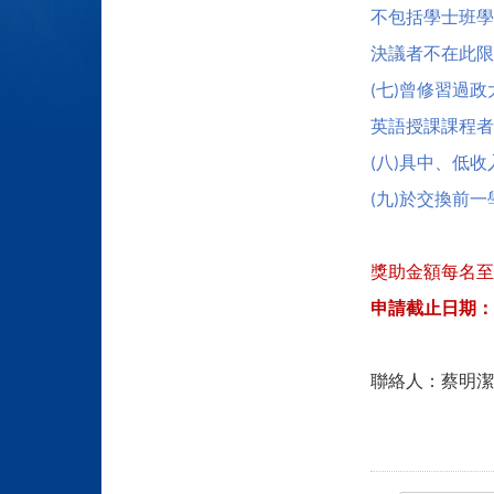
不包括學士班學
決議者不在此限
七
曾修習過政
(
)
英語授課課程者
八
具中、低收
(
)
九
於交換前一
(
)
獎助金額每名至
申請截止日期：
聯絡人：蔡明潔