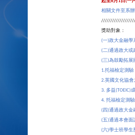
起至
月
日
一
6
1
(
)
相關文件至系辦
//////////////////
獎助對象：
一
政大金融學
(
)
二
通過政大或
(
)
三
為鼓勵拓展
(
)
托福檢定測驗
1.
英國文化協會
2.
多益
3.
(TOEIC)
托福檢定測驗
4.
四
通過政大金
(
)
五
通過本會面
(
)
六
學士班學生
(
)