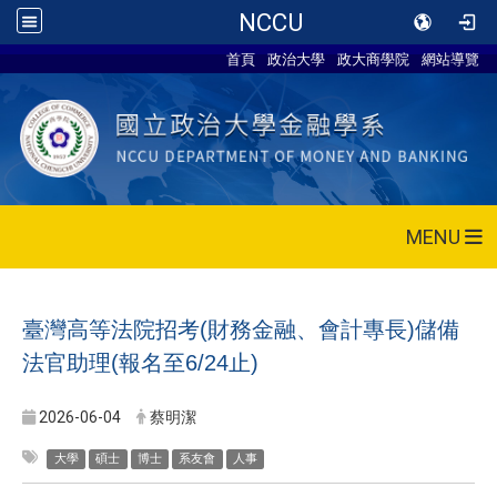
NCCU
首頁
政治大學
政大商學院
網站導覽
MENU
臺灣高等法院招考(財務金融、會計專長)儲備
法官助理(報名至6/24止)
2026-06-04
蔡明潔
大學
碩士
博士
系友會
人事