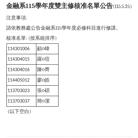
金融系
115
學年度雙主修核准名單公告
(115.5.25)
注意事項
:
請依教務處公告金融系
115
學年度必修科目進行修課。
核准名單
: (
按系統排序
)
顧
暐
114301006
○
羅
瑄
114304015
○
陳
齊
114304016
○
廖
皓
114405012
○
張
碩
113703023
○
簡
潔
113703037
○
(
(
以下空白
)