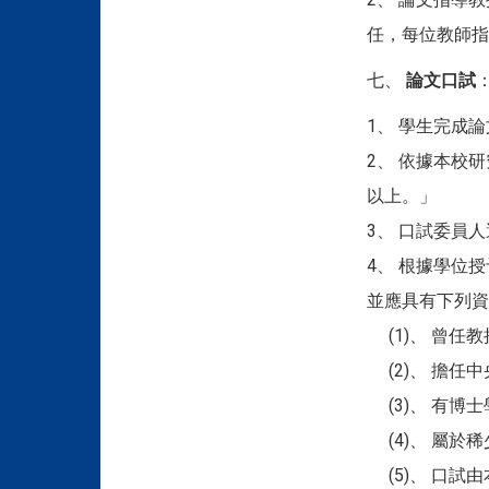
任，每位教師指
七、
論文口試
1、 學生完成
2、 依據本校
以上。」
3、 口試委員
4、 根據學位
並應具有下列資
(1)、 曾任
(2)、 擔任
(3)、 有博
(4)、 屬於
(5)、 口試