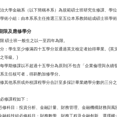
治大學金融系（以下簡稱本系）為規範碩士班研究生修課、學位
學術小組：由本系系主任推選三至五位本系教師組成碩士班學術
期限及應修學分
限:碩士班一般生之以一至四年為限。
：學生至少修滿四十五學分並通過英文檢定者始得畢業。(英文
之等級。)
學期修課以不超過十五學分為原則(不包含「企業倫理與永續發
系主任核可者，得斟酌加修學分。
修其他系所或外校課程學分合計至多採計畢業總學分數的三分之
必修課程如下：
必修科目：投資分析、金融計量、財務管理、金融機構財務與風
金融科技組必修科目：財務數學、財務工程及金融創新、選擇權