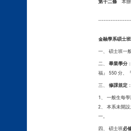
第十二條
本辦
------------------
金融學系碩士班
一、 碩士班一
二、
畢業學分
福』 550 分
三、
修課規定
1、 一般生每
2、 本系未開
一。
四、 碩士班
必