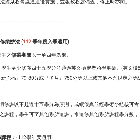
法經系務會議通過後實施，並報教務處備查，修正時亦同。
----------------------------------
修業辦法 (
112
學年度入學適用)
般生之
修業期限
以一至四年為限。
：學生至少修滿四十五學分並通過英文檢定者始得畢業。(英文檢
、『新托福』79-80分或『多益』750分等以上或其他本系規定之等
：
學期修課以不超過十五學分為原則，成績優異並經學術小組核可
設之課程，學生可至其他系所選課，惟選修其他系所課程學分數
修課程
：(112學年度適用)