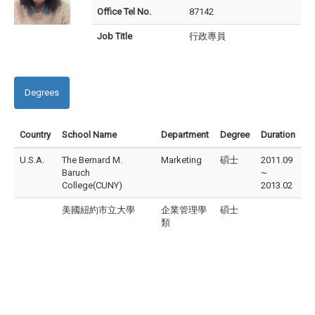
Office Tel No.
87142
Job Title
行政專員
Degrees
Country
School Name
Department
Degree
Duration
U.S.A.
The Bernard M.
Marketing
碩士
2011.09
Baruch
~
College(CUNY)
2013.02
美國紐約市立大學
企業管理學
碩士
類