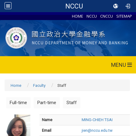
NCCU
HOME
NCCU
CNCCU
SITEMAP
MENU
Home
Faculty
Staff
Full-time
Part-time
Staff
Name
MING-CHIEH TSAI
Email
jien@nccu.edu.tw