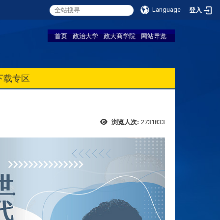
Language
登入
首页
政治大学
政大商学院
网站导览
下载专区
2731833
浏览人次: