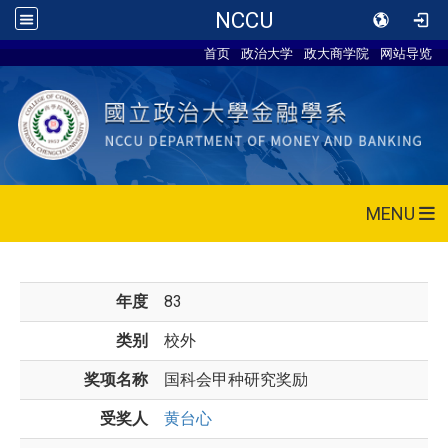
NCCU
首页
政治大学
政大商学院
网站导览
MENU
年度
83
类别
校外
奖项名称
国科会甲种研究奖励
受奖人
黄台心