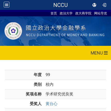
NCCU
首页
政治大学
政大商学院
网站导览
MENU
年度
99
类别
校内
奖项名称
学术研究优良奖
受奖人
黄台心