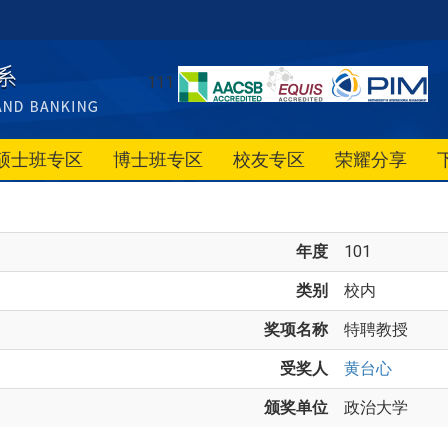
111
硕士班专区
博士班专区
校友专区
荣耀分享
年度
101
类别
校内
奖项名称
特聘教授
受奖人
黄台心
颁奖单位
政治大学