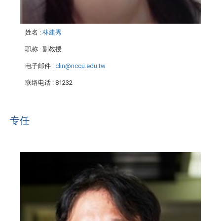
姓名
:
林建秀
职称
: 副教授
电子邮件
:
clin@nccu.edu.tw
联络电话
: 81232
专任