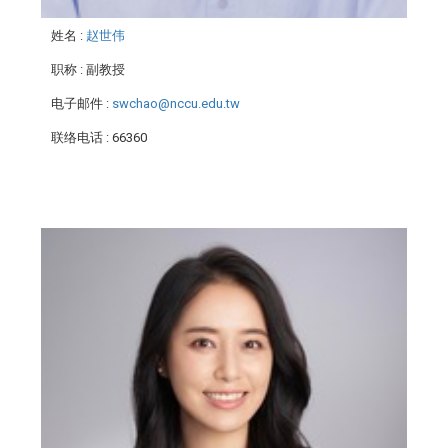
姓名
:
赵世伟
职称
: 副教授
电子邮件
:
swchao@nccu.edu.tw
联络电话
: 66360