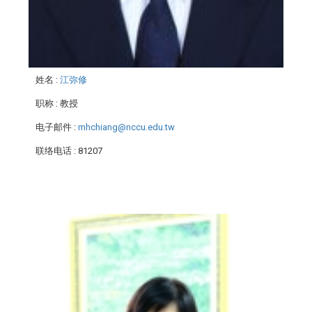
姓名
:
江弥修
职称
: 教授
电子邮件
:
mhchiang@nccu.edu.tw
联络电话
: 81207