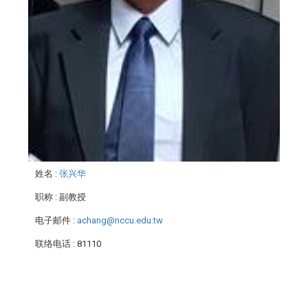
姓名
:
张兴华
职称
: 副教授
电子邮件
:
achang@nccu.edu.tw
联络电话
: 81110