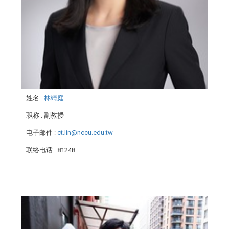
姓名
:
林靖庭
职称
: 副教授
电子邮件
:
ct.lin@nccu.edu.tw
联络电话
: 81248