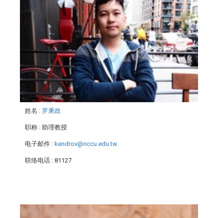
姓名
:
罗秉政
职称
: 助理教授
电子邮件
:
kendrov@nccu.edu.tw
联络电话
: 81127