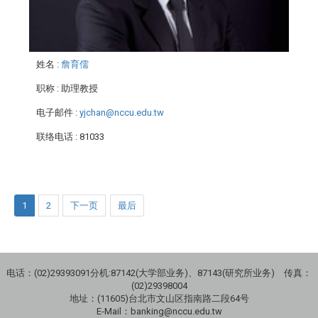
姓名
:
詹育儒
职称
: 助理教授
电子邮件
:
yjchan@nccu.edu.tw
联络电话
: 81033
1
2
下一页
最后
电话：(02)29393091分机:87142(大学部业务)、87143(研究所业务) 传真：
(02)29398004
地址：(11605)台北市文山区指南路二段64号
E-Mail：banking@nccu.edu.tw