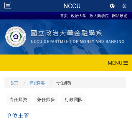
NCCU
首页
政治大学
政大商学院
网站导览
MENU
首页
师资阵容
专任师资
专任师资
兼任师资
行政团队
单位主管