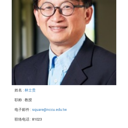
姓名
:
林士贵
职称
: 教授
电子邮件
:
square@nccu.edu.tw
联络电话
: 81023