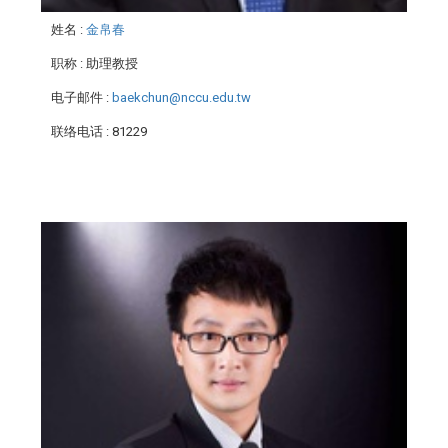
姓名
:
金帛春
职称
: 助理教授
电子邮件
:
baekchun@nccu.edu.tw
联络电话
: 81229