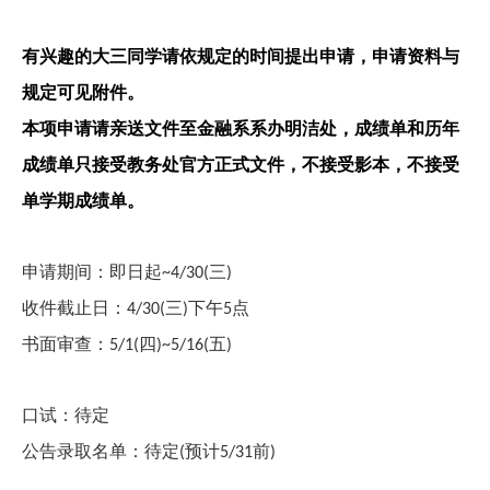
有兴趣的大三同学请依规定的时间提出申请，申请资料与
规定可见附件。
本项申请请亲送文件至金融系系办明洁处，成绩单和历年
成绩单只接受教务处官方正式文件，不接受影本，不接受
单学期成绩单。
申请期间：即日起
三
~4/30(
)
收件截止日：
三
下午
点
4/30(
)
5
书面审查：
四
五
5/1(
)~5/16(
)
口试：待定
公告录取名单：待定
预计
前
(
5/31
)