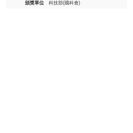
頒獎單位
科技部(國科會)