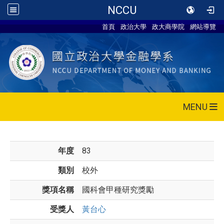
NCCU
首頁
政治大學
政大商學院
網站導覽
MENU
年度
83
類別
校外
獎項名稱
國科會甲種研究獎勵
受獎人
黃台心