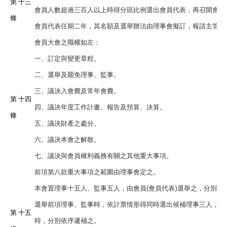
第 十三
會員人數超過三百人以上時得分區比例選出會員代表，再召開會員
條
會員代表任期二年，其名額及選舉辦法由理事會擬訂，報請主管機
會員大會之職權如左：
一、訂定與變更章程。
二、選舉及罷免理事、監事。
三、議決入會費及常年會費。
第 十四
四、議決年度工作計畫、報告及預算、決算。
條
五、議決財產之處分。
六、議決本會之解散。
七、議決與會員權利義務有關之其他重大事項。
前項第八款重大事項之範圍由理事會定之。
本會置理事十五人、監事五人，由會員(會員代表)選舉之，分別成
選舉前項理事、監事時，依計票情形得同時選出候補理事三人，候
第 十五
時，分別依序遞補之。