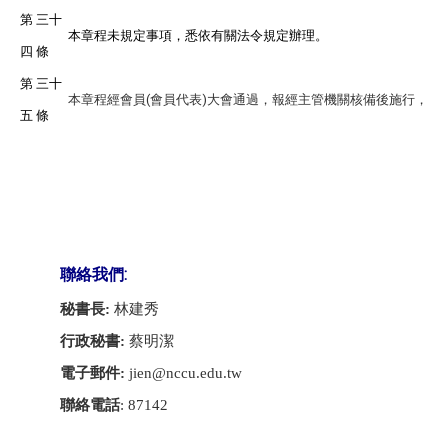
第 三十
本章程未規定事項，悉依有關法令規定辦理。
四 條
第 三十
本章程經會員(會員代表)大會通過，報經主管機關核備後施行，變
五 條
聯絡我們:
秘書長:
林建秀
行政秘書:
蔡明潔
電子郵件:
jien@nccu.edu.tw
聯絡電話
: 87142