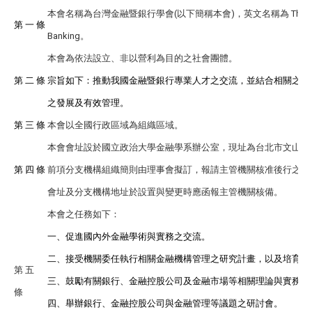
本會名稱為台灣金融暨銀行學會(以下簡稱本會)，英文名稱為 The Associat
第 一 條
Banking。
本會為依法設立、非以營利為目的之社會團體。
第 二 條
宗旨如下：推動我國金融暨銀行專業人才之交流，並結合相關之學
之發展及有效管理。
第 三 條
本會以全國行政區域為組織區域。
本會會址設於國立政治大學金融學系辦公室，現址為台北市文山區
第 四 條
前項分支機構組織簡則由理事會擬訂，報請主管機關核准後行之。
會址及分支機構地址於設置與變更時應函報主管機關核備。
本會之任務如下：
一、促進國內外金融學術與實務之交流。
二、接受機關委任執行相關金融機構管理之研究計畫，以及培育金
第 五
三、鼓勵有關銀行、金融控股公司及金融市場等相關理論與實務之
條
四、舉辦銀行、金融控股公司與金融管理等議題之研討會。