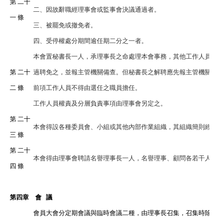
第 二十
二、因故辭職經理事會或監事會決議通過者。
一 條
三、被罷免或撤免者。
四、受停權處分期間逾任期二分之一者。
本會置秘書長一人，承理事長之命處理本會事務，其他工作人員若
第 二十
過聘免之，並報主管機關備查。但秘書長之解聘應先報主管機關核
二 條
前項工作人員不得由選任之職員擔任。
工作人員權責及分層負責事項由理事會另定之。
第 二十
本會得設各種委員會、小組或其他內部作業組織，其組織簡則經理
三 條
第 二十
本會得由理事會聘請名譽理事長一人，名譽理事、顧問各若干人，
四 條
第四章 會 議
會員大會分定期會議與臨時會議二種，由理事長召集，召集時除緊