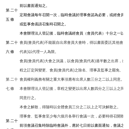
前以書面通知之。
第 二十
定期會議每年召開一次，臨時會議於理事會認為必要，或經會員(會
五 條
或監事會函請召集時召開之。
本會辦理法人登記後，臨時會議經會員（會員代表）十分之一以上
第 二十
會員(會員代表)不能親自出席會員大會時，得以書面委託其他會員(
六 條
代表)以代理一人為限。
會員(會員代表)大會之決議，以會員(會員代表)過半數之出席，出
程之訂定與變更、會員(會員代表)之除名、理事及監事之罷免、財
第 二十
會員權利義務有關之重大事項應有出席人數三分之二以上同意。
七 條
本會辦理法人登記後，章程之變更以出席人數四分之三以上之同意
同意行之。
本會之解散，得隨時以全體會員三分之二以上之可決解散之。
理事會、監事會至少每六個月各舉行會議一次，必要時得召開聯席
第 二十
前項會議召集時除臨時會議外，應於七日前以書面通知，會議之決