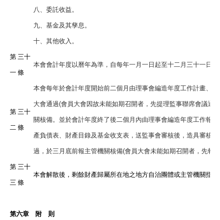
八、委託收益。
九、基金及其孳息。
十、其他收入。
第 三十
本會會計年度以曆年為準，自每年一月一日起至十二月三十一日止
一 條
本會每年於會計年度開始前二個月由理事會編造年度工作計畫、收
大會通過(會員大會因故未能如期召開者，先提理監事聯席會議通過
第 三十
關核備。並於會計年度終了後二個月內由理事會編造年度工作報告
二 條
產負債表、財產目錄及基金收支表，送監事會審核後，造具審核意
過，於三月底前報主管機關核備(會員大會未能如期召開者，先報主
第 三十
本會解散後，剩餘財產歸屬所在地之地方自治團體或主管機關指定
三 條
第六章 附 則