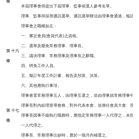
條
本屆理事會得提出下屆理事、監事候選人參考名單。
理事、監事得採用通訊選舉。通訊選舉辦法由理事會通過，報請主
理事會之職權如左：
一、審定會員(會員代表)之資格。
二、選舉及罷免常務理事、理事長。
第 十六
三、議決理事、常務理事及理事長之辭職。
條
四、聘免工作人員。
五、擬訂年度工作計畫、報告及預算、決算。
六、其他應執行事項。
理事會置常務理事五人，由理事互選之，並由理事就常務理事中選
理事長對內綜理督導會務，對外代表本會，並擔任會員大會、理事
第 十七
理事長因事不能執行職務時，應指定常務理事一人代理之，未指定
條
一人代理之。
理事長、常務理事出缺時，應於一個月內補選之。