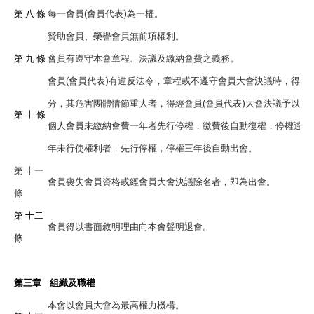
第 八 條
每一會員(會員代表)為一權。
贊助會員、榮譽會員無前項權利。
第 九 條
會員有遵守本會章程、決議及繳納會費之義務。
會員(會員代表)有違反法令，章程或不遵守會員大會決議時，得經
分，其危害團體情節重大者，得經會員(會員代表)大會決議予以除
第 十 條
個人會員未繳納會費一年者先行停權，繳費後自動復權，停權達三
年未行使權利者，先行停權，停權三年後自動出會。
第 十一
會員喪失會員資格或經會員大會決議除名者，即為出會。
條
第 十二
會員得以書面敘明理由向本會聲明退會。
條
第三章 組織及職權
本會以會員大會為最高權力機構。