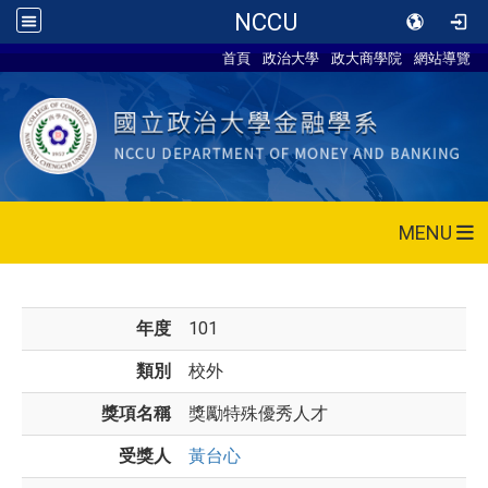
NCCU
首頁
政治大學
政大商學院
網站導覽
MENU
年度
101
類別
校外
獎項名稱
獎勵特殊優秀人才
受獎人
黃台心