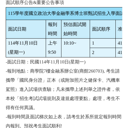
面試順序公告&重要公告事項
115
學年度國立政治大學金融學系博士班甄試招生入學面試
報到
預估面試開
面試日期
面試順序
准考
時間
始時間
114
年11月10日
上午
10:10~
1
4121
(星期一)
9:50
2
4121
-
面試日期：民國114年11月10日(星期一)
-報到地點：商學院7樓金融系辦公室(商館260703), 考生請
攜帶「國民身分證」正本（或附加照片之健保卡、汽機車
駕照）進入試場供查驗；凡未攜帶上述列舉之證件者，依
本校「招生考試試場規則及違規處理要點」處理，考生不
得有任何異議。
-報到時間及面試梯次如上表，請考生於系所規定報到時間
內報到。預祝考生面試順利!