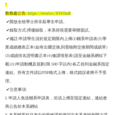
*
教務處公告:
https://reurl.cc/EV6YmK
✔開放全校學士班非延畢生申請。
✔錄取方式
:
擇優錄取，本系得視需要舉辦面試。
✔備註
:
申請學生須於規定期限內上傳
(1)
輔系申請表
(2)
學
業成績總表正本
(
如有出
國交換
,
則需檢附交換期間成績單
)
(3)
成績排名證明書正本
(4)
修課情形表
(
請至
金融系網站下
載
)(5)
申請動機及規劃
(
限
500
字以內
)
各乙份到金融系指定
連結。
所有文件請以
PDF
格式上傳，格式錯誤者將不予受
理。
✔注意事項
:
1.
申請人免送輔系申請表，但須上傳至指定連結
，
連結會
再公告於本系網站
2.
本系輔系科目表中的群修課程僅認定本系老師所開之課