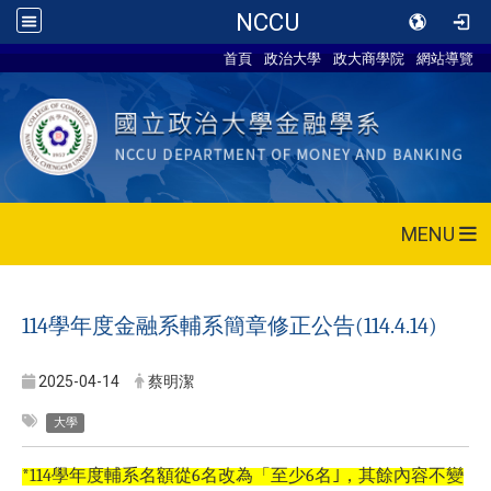
NCCU
首頁
政治大學
政大商學院
網站導覽
MENU
114
學年度金融系輔系簡章修正公告
(114.4.14)
2025-04-14
蔡明潔
大學
*114
學年度輔系名額從
6
名改為「至少
6
名｣，其餘內容不變