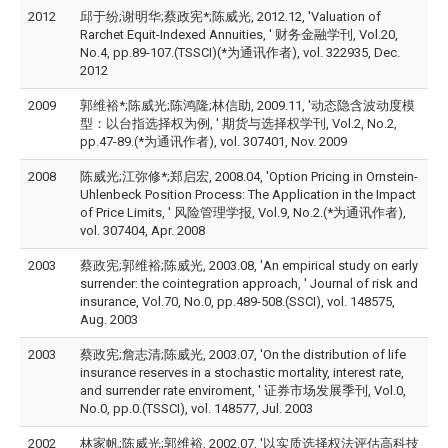
2012
邱于纷;谢明华;蔡政宪*;陈威光, 2012.12, 'Valuation of
Rarchet Equit-Indexed Annuities, ' 财务金融学刊, Vol.20,
No.4, pp.89-107.(TSSCI)(*为通讯作者), vol. 322935, Dec.
2012
2009
郭维裕*;陈威光;陈鸿隆;林信助, 2009.11, '动态隐含波动度模
型：以台指选择权为例, ' 期货与选择权学刊, Vol.2, No.2,
pp.47-89.(*为通讯作者), vol. 307401, Nov. 2009
2008
陈威光;江弥修*;郑启宏, 2008.04, 'Option Pricing in Ornstein-
Uhlenbeck Position Process: The Application in the Impact
of Price Limits, ' 风险管理学报, Vol.9, No.2.(*为通讯作者),
vol. 307404, Apr. 2008
2003
蔡政宪;郭维裕;陈威光, 2003.08, 'An empirical study on early
surrender: the cointegration approach, ' Journal of risk and
insurance, Vol.70, No.0, pp.489-508.(SSCI), vol. 148575,
Aug. 2003
2003
蔡政宪;詹志清;陈威光, 2003.07, 'On the distribution of life
insurance reserves in a stochastic mortality, interest rate,
and surrender rate enviroment, ' 证券市场发展季刊, Vol.0,
No.0, pp.0.(TSSCI), vol. 148577, Jul. 2003
2002
林家帆;陈威光;郭维裕, 2002.07, '以实质选择权法评估高科技