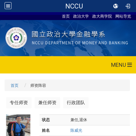
NCCU
首页
政治大学
政大商学院
网站导览
MENU
首页
师资阵容
专任师资
兼任师资
行政团队
状态
兼任,退休
姓名
陈威光