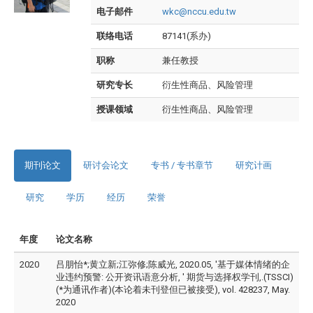
电子邮件
wkc@nccu.edu.tw
联络电话
87141(系办)
职称
兼任教授
研究专长
衍生性商品、风险管理
授课领域
衍生性商品、风险管理
期刊论文
研讨会论文
专书 / 专书章节
研究计画
研究
学历
经历
荣誉
年度
论文名称
2020
吕朋怡*;黄立新;江弥修;陈威光, 2020.05, '基于媒体情绪的企
业违约预警: 公开资讯语意分析, ' 期货与选择权学刊,.(TSSCI)
(*为通讯作者)(本论着未刊登但已被接受), vol. 428237, May.
2020