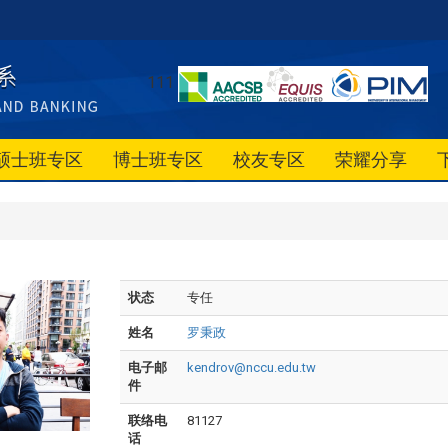
111
硕士班专区
博士班专区
校友专区
荣耀分享
状态
专任
姓名
罗秉政
电子邮
kendrov@nccu.edu.tw
件
联络电
81127
话