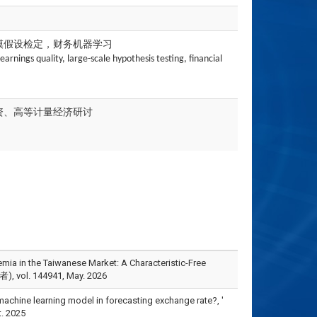
模假设检定，财务机器学习
arnings quality, large-scale hypothesis testing, financial
资、高等计量经济研讨
emia in the Taiwanese Market: A Characteristic-Free
者), vol. 144941, May. 2026
machine learning model in forecasting exchange rate?, '
. 2025