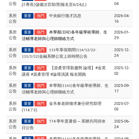
公告
04
計專長)儲備法官助理(報名至6/24止)
系所
中央銀行徵才訊息
2026-04-
重要
熱門
公告
16
系所
本學期(1142)各年級學術導師、生
2026-01-
重要
熱門
公告
29
活輔導老師與心理師聯絡方式
系所
年寒假期間
2025-12-
重要
熱門
115
(114/12/22-
公告
24
金融系辦公室上班時間公告
115/2/22)
系所
【資產管理新趨勢 論壇】#金英
2025-12-
重要
熱門
公告
02
講座 #資產管理 #論壇演講 報名開跑
系所
本學期
各年級學術導師、生
2025-09-
重要
熱門
(1141)
公告
17
活輔導老師與心理師聯絡方式
系所
金帛春老師徵求兼任研究助理
2025-07-
重要
熱門
公告
03
(114.7.3)
系所
114 學年度暑假 ─ 系辦共同排休
2025-06-
重要
熱門
公告
24
日公告
系所
本學期
各年級學術導師、生
2024-08-
重要
熱門