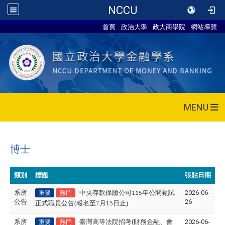
NCCU
首頁
政治大學
政大商學院
網站導覽
MENU
博士
類別
標題
張貼日期
系所
中央存款保險公司
年公開甄試
2026-06-
重要
熱門
115
公告
26
正式職員公告(報名至7月15日止)
系所
臺灣高等法院招考(財務金融、會
2026-06-
重要
熱門